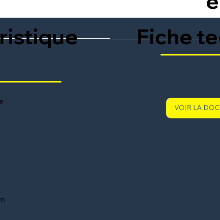
é
ristique
Fiche t
e
VOIR LA DO
m
 m