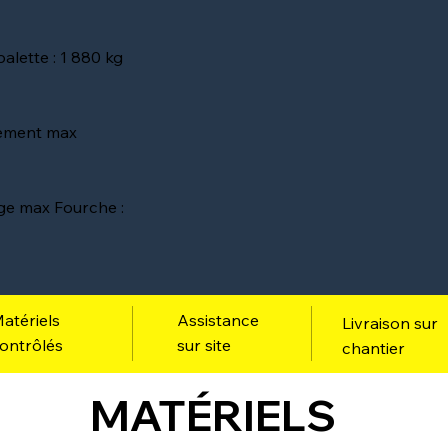
alette : 1 880 kg
ement max
ge max Fourche :
atériels
Assistance
Livraison sur
ontrôlés
sur site
chantier
MATÉRIELS