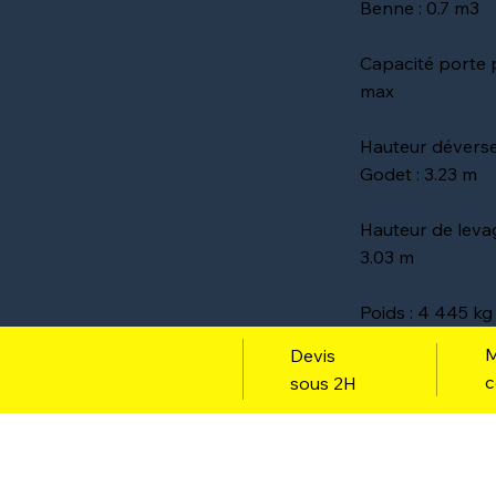
Benne : 0.7 m3
Capacité porte p
max
Hauteur dévers
Godet : 3.23 m
Hauteur de leva
3.03 m
Poids : 4 445 kg
M
Devis
c
sous 2H