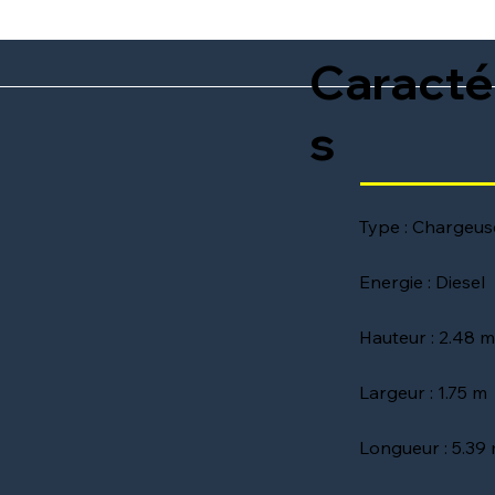
Caracté
s
Type : Chargeus
Energie : Diesel
Hauteur : 2.48 
Largeur : 1.75 m
Longueur : 5.39