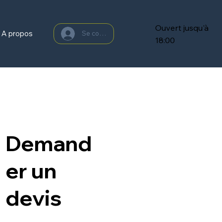
Ouvert jusqu'à
A propos
Se connecter
18:00
Demand
er un
devis