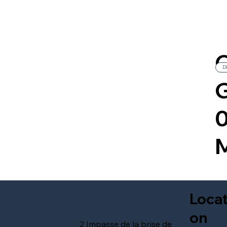
D
Locat
on
2 Impasse de la brise de