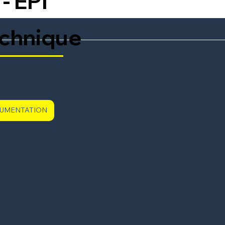
 - EPI
echnique
CUMENTATION