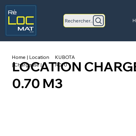
Rechercher...
H
Home
|
Location
KUBOTA
LOCATION CHARG
|
Chargeuse
|
R070
0.70 M3