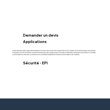
Demander un devis
Applications
Chariot élévateur télescopique diesel idéal pour le secteur de la construction, notamment sur les chantiers de moyenne hauteur (interventions
en façade ou en rives de toitures). Il permet de transporter des charges jusqu'à 3,3 tonnes et d'atteindre une hauteur de travail de 9 m. Sa faible
consommation en carburant, sa robustesse et sa simplicité d'utilisation le rendent incontournable sur les chantiers.
Sécurité - EPI