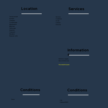
Location
Services
Terrassement
Services
Dumper
Conditions
Chargeur
Accès
Compactage
Contact
Manutention
Factures
Bâtiment
Nettoyage
Industrie
Transport
Elévation
Espaces verts
Information
s
Mentions Légales​
Qui sommes nous
Nouveauté du parc
Conditions
Conditions
Devis
CGL
Politique RGPD