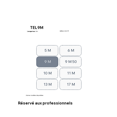
TEL9M
MERLO 33.9 TF
Levage max :
9m
5 M
6 M
9 M
9 M 50
10 M
11 M
13 M
17 M
Autres modèles disponibles :
Réservé aux professionnels