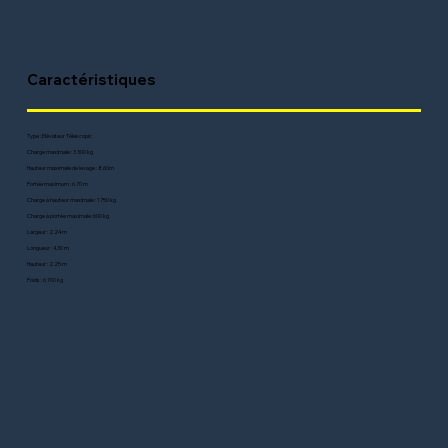
Caractéristiques
Type : Elévateur Télescopic
Charge maximale : 3 300 kg
Hauteur maximale de levage : 8.60m
Portée maximum : 6.70 m
Charge à hauteur maximale : 1 750 kg
Charge à portée maximale :600 kg
Largeur : 2.24 m
Longueur : 4.30 m
Hauteur : 2.25 m
Poids : 6 700 kg