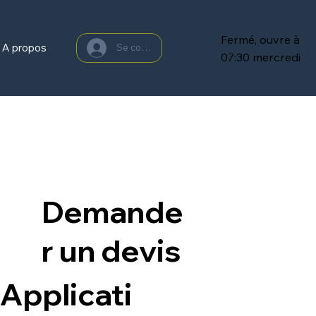
Fermé, ouvre à
A propos
Se connecter
07:30 mercredi
Demande
r un devis
Applicati