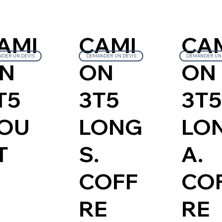
CA
CAMI
AMI
DER UN DEVIS
DEMANDER UN DEVIS
DEMANDER UN 
ON
ON
N
3T5
3T5
T5
LO
LONG
OU
A.
S.
T
CO
COFF
RE
RE