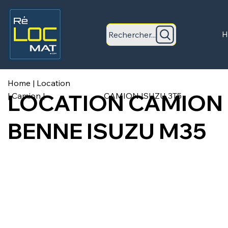
Rechercher...
H
Home
|
Location
LOCATION CAMION
|
Camion
|
CAMION ISUZU 3T5
BENNE ISUZU M35