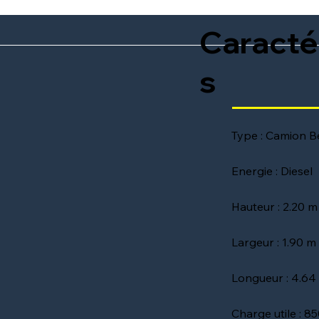
Caracté
s
Type : Camion 
Energie : Diesel
Hauteur : 2.20 m
Largeur : 1.90 m
Longueur : 4.64
Charge utile : 8