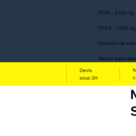
PTAC : 3 500 kg
PTRA : 7 000 kg
Nombre de place
Benne basculan
M
Devis
c
sous 2H