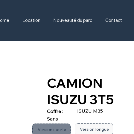
ome
Location
Nouveauté du parc
Contact
CAMION
ISUZU 3T5
ISUZU M35
Coffre :
Sans
Version longue
Version courte