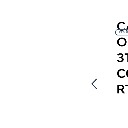
C
DEMAN
O
3
C
R