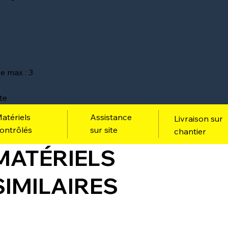
 max : 3
te
atériels
Assistance
Livraison sur
ontrôlés
sur site
chantier
MATÉRIELS
SIMILAIRES