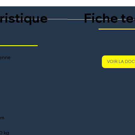
ristique
Fiche t
Benne
VOIR LA DO
 m
50 kg